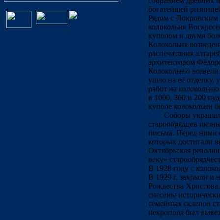
собранием древних 
богатейшей ризнице
Рядом с Покровским
колокольня Воскрес
куполом и двумя бол
Колокольня возведена
распечатания алтаре
архитектором Фёдор
Колокольню возвели з
ушло на её отделку, 
работ на колокольню
в 1000, 360 и 200 пуд
куполе колокольни б
Соборы украшал
старообрядцев иконы
письма. Перед ними 
которых достигали ве
Октябрьская револю
веку» старообрядчест
В 1928 году с колоко
В 1929 г. закрыли и
Рождества Христова
снесены исторически
семейных склепов ст
некрополя был вывез