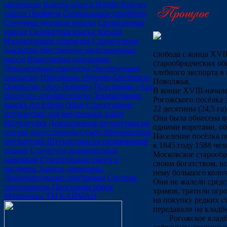
материалы
Краски класса Профи
Краски
класса Премиум
Специальные продукты
Стеновые матовые краски
Силиконовая
краска
Силикатная краска Kieselit
Изолирующие покрытия
Структурные
покрытия
Внутренние шпатлевочные
слобода с конца XVII
массы
Известковая программа
старообрядческих об
Декоративные продукты
Лессирующее
хлебного экспорта в
покрытие
Программа «Мульти-Бриллант»
Поволжья.
Покрытие «Арт-Нобиле»
Программа «Арт
В конце XVIII-начал
Веллуто» серебро/золото
Декоративная
Рогожского посёлка 
краска Art Effetto
Обои
Структурные
22 десятины (24,5 га
штукатурки для внутренних работ
Она была обнесена в
Штукатурка
Декоративная штукатурка на
одними воротами, о
основе искусственных смол
Минеральная
Население посёлка п
штукатурка
Штукатурки на силиконовой
к 1845 году 1588 чел
основе
Структура разноцветных
Московское старообр
камешков
Строительные смеси и
своим богатством, в
растворы
Защита древесины
нему большого колич
Дополнительные программы
Система
Они не жалели средс
теплозащиты
Программа обоев
храмов, тратили огр
Материалы ТМ КАЙМАН
на покупку редких с
передавали на кладб
Рогожское клад