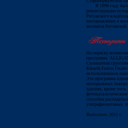
Старообрядческой Ц
В 1996 году был
реконструкции истор
Рогожского кладбища
постановление о вос
ансамбля Рогожской 
На окраску колоколь
программа ALLIGA
Силикатная грунтовк
Kieselit-Fusion Fixat
использованием нанот
Эта программа идеал
минеральных поверх
зданиях, кроме того,
фотокаталитическим 
способна распадатьс
ультрафиолетовых л
Выполнен: 2011 г.