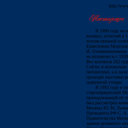
http://ww
В 1990 году на 
колокол, отлитый в 1
потомственной почё
Ермиловны Морозово
И. Оловянишникова (
на колоколе) и с 193
Вес колокола 262 пуд
Сейчас в колокольне
библиотеки, а в пала
проходят выставки р
церковной утвари.
В 1993 году в с
старообрядческой М
принадлежащей ей те
был рассмотрен коми
Москвы Ю. М. Лужко
Президента РФ С. А
Правительства Москв
здания духовного це