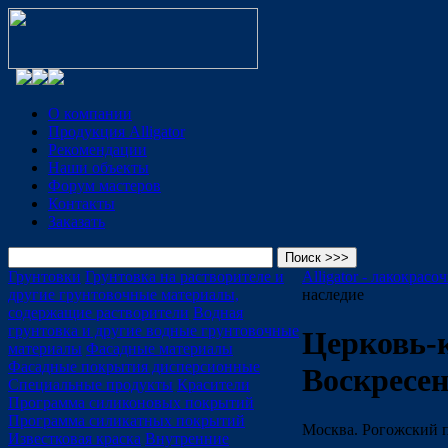
О компании
Продукция Alligator
Рекомендации
Наши объекты
Форум мастеров
Контакты
Заказать
Грунтовки
Грунтовка на растворителе и
Alligator - лакокрас
другие грунтовочные материалы,
наследие
содержащие растворители
Водная
грунтовка и другие водные грунтовочные
Церковь-
материалы
Фасадные материалы
Фасадные покрытия дисперсионные
Воскресе
Специальные продукты
Красители
Программа силиконовых покрытий
Программа силикатных покрытий
Москва. Рогожский по
Известковая краска
Внутренние