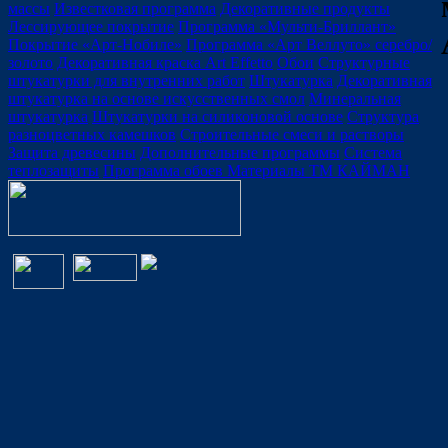
массы
Известковая программа
Декоративные продукты
Лессирующее покрытие
Программа «Мульти-Бриллант»
Покрытие «Арт-Нобиле»
Программа «Арт Веллуто» серебро/
золото
Декоративная краска Art Effetto
Обои
Структурные
штукатурки для внутренних работ
Штукатурка
Декоративная
штукатурка на основе искусственных смол
Минеральная
штукатурка
Штукатурки на силиконовой основе
Структура
разноцветных камешков
Строительные смеси и растворы
Защита древесины
Дополнительные программы
Система
теплозащиты
Программа обоев
Материалы ТМ КАЙМАН