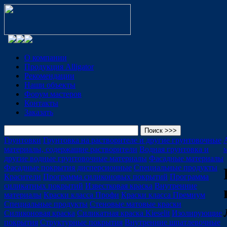
О компании
Продукция Alligator
Рекомендации
Наши объекты
Форум мастеров
Контакты
Заказать
Грунтовки
Грунтовка на растворителе и другие грунтовочные
A
материалы, содержащие растворители
Водная грунтовка и
другие водные грунтовочные материалы
Фасадные материалы
Фасадные покрытия дисперсионные
Специальные продукты
Красители
Программа силиконовых покрытий
Программа
силикатных покрытий
Известковая краска
Внутренние
материалы
Краски класса Профи
Краски класса Премиум
Специальные продукты
Стеновые матовые краски
Силиконовая краска
Силикатная краска Kieselit
Изолирующие
покрытия
Структурные покрытия
Внутренние шпатлевочные