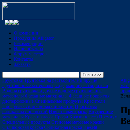
О компании
Продукция Alligator
Рекомендации
Наши объекты
Форум мастеров
Контакты
Заказать
Грунтовки
Грунтовка на растворителе и другие
Alli
грунтовочные материалы, содержащие растворители
мате
Водная грунтовка и другие водные грунтовочные
про
материалы
Фасадные материалы
Фасадные покрытия
Велл
дисперсионные
Специальные продукты
Красители
Программа силиконовых покрытий
Программа
П
силикатных покрытий
Известковая краска
Внутренние
материалы
Краски класса Профи
Краски класса Премиум
В
Специальные продукты
Стеновые матовые краски
Силиконовая краска
Силикатная краска Kieselit