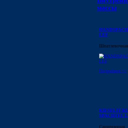
Внутренн
массы
HANDSPAC
LEF
Шпатлевочная
Подробнее >>
KIESELIT-K
SPACHTEL 
Санирующая