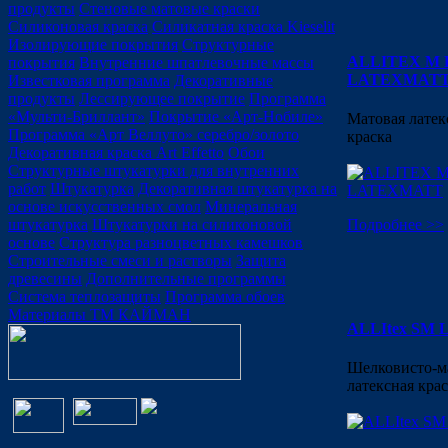
продукты
Стеновые матовые краски
Силиконовая краска
Силикатная краска Kieselit
Изолирующие покрытия
Структурные
ALLITEX M 
покрытия
Внутренние шпатлевочные массы
LATEXMAT
Известковая программа
Декоративные
продукты
Лессирующее покрытие
Программа
«Мульти-Бриллант»
Покрытие «Арт-Нобиле»
Матовая латек
Программа «Арт Веллуто» серебро/золото
краска
Декоративная краска Art Effetto
Обои
Структурные штукатурки для внутренних
работ
Штукатурка
Декоративная штукатурка на
основе искусственных смол
Минеральная
штукатурка
Штукатурки на силиконовой
Подробнее >>
основе
Структура разноцветных камешков
Строительные смеси и растворы
Защита
древесины
Дополнительные программы
Система теплозащиты
Программа обоев
Материалы ТМ КАЙМАН
ALLItex SМ 
Шелковисто-м
латексная кра