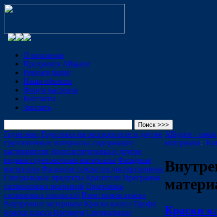
О компании
Продукция Alligator
Рекомендации
Наши объекты
Форум мастеров
Контакты
Заказать
Грунтовки
Грунтовка на растворителе и другие
Alligator - лак
грунтовочные материалы, содержащие
материалы
:
Ка
растворители
Водная грунтовка и другие
водные грунтовочные материалы
Фасадные
Внутре
материалы
Фасадные покрытия дисперсионные
Специальные продукты
Красители
Программа
матери
силиконовых покрытий
Программа
силикатных покрытий
Известковая краска
Внутренние материалы
Краски класса Профи
Краски к
Краски класса Премиум
Специальные