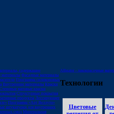
 материалы, содержащие
Alligator - лакокрасочные мат
е материалы
Фасадные материалы
расители
Программа силиконовых
Технологии
а
Внутренние материалы
Краски
Стеновые матовые краски
покрытия
Структурные покрытия
ративные продукты
Лессирующее
иле»
Программа «Арт Веллуто»
Цветовые
Де
ые штукатурки для внутренних
твенных смол
Минеральная
решения от
р