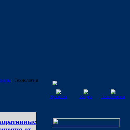
ериалы
:
Технологии
Буклеты
Видео
Технологии
коративные
ешения от