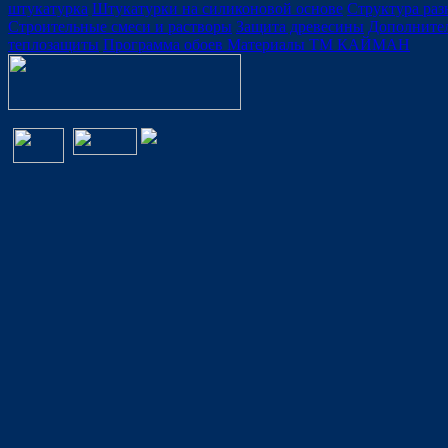
штукатурка
Штукатурки на силиконовой основе
Структура ра
Строительные смеси и растворы
Защита древесины
Дополните
теплозащиты
Программа обоев
Материалы ТМ КАЙМАН