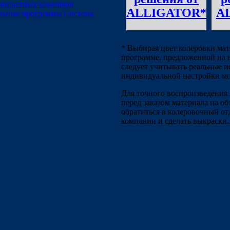
зноцветных камешков
ALLIGATOR*
A
льные программы
Система
* Выбирая цвет колеровки мат
программе, предложенной на 
следует учитывать реальные и
индивидуальной настройки мо
Для точного воспроизведения 
перед заказом материала на об
обратиться в колеровочный от
компании и сделать выкраски.