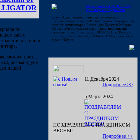
LLIGATOR
Музей барона А.Л. Штиглица
при Академии Художеств
Здание Центрального училище технического
рисования имени барона Штиглица было возведено по
проекту архитекторов Александра Кракау и Роберта
ериала по
Гедике на месте складов соли и вина, получивших
название Соляной городок, в 1879-1881 гг.. Рядом с
нашем сайте,
ним, через несколько лет, с 1885 по 1896 года возвели
скажения и степень
задание Музея.
нитора.
желаемого цвета,
ъект, рекомендуем
дел нашей
11 Декабря 2024
Подробнее >>
5 Марта 2024
ПОЗДРАВЛЯЕМ С ПРАЗДНИКОМ
ВЕСНЫ!
Подробнее >>