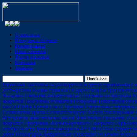
О компании
Продукция Alligator
Рекомендации
Наши объекты
Форум мастеров
Контакты
Заказать
Грунтовки
Грунтовка на растворителе и другие грунтовочные
растворители
Водная грунтовка и другие водные грунтовочны
Фасадные покрытия дисперсионные
Специальные продукты
К
покрытий
Программа силикатных покрытий
Известковая краск
класса Профи
Краски класса Премиум
Специальные продукты
Силиконовая краска
Силикатная краска Kieselit
Изолирующие 
Внутренние шпатлевочные массы
Известковая программа
Деко
покрытие
Программа «Мульти-Бриллант»
Покрытие «Арт-Ноб
серебро/золото
Декоративная краска Art Effetto
Обои
Структурн
работ
Штукатурка
Декоративная штукатурка на основе искусс