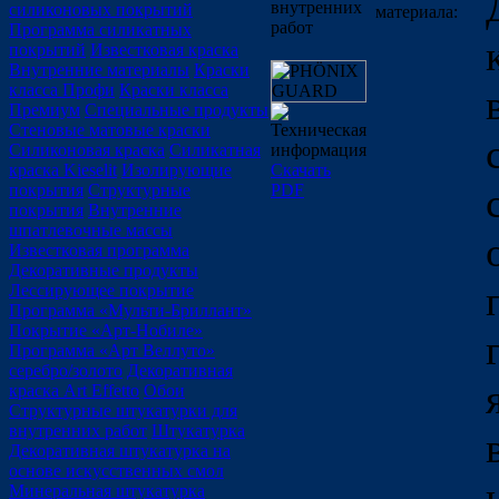
внутренних
силиконовых покрытий
материала:
работ
Программа силикатных
покрытий
Известковая краска
Внутренние материалы
Краски
класса Профи
Краски класса
Премиум
Специальные продукты
Техническая
Стеновые матовые краски
информация
Силиконовая краска
Силикатная
Скачать
краска Kieselit
Изолирующие
PDF
покрытия
Структурные
покрытия
Внутренние
шпатлевочные массы
Известковая программа
Декоративные продукты
Лессирующее покрытие
Программа «Мульти-Бриллант»
Покрытие «Арт-Нобиле»
Программа «Арт Веллуто»
серебро/золото
Декоративная
краска Art Effetto
Обои
Структурные штукатурки для
внутренних работ
Штукатурка
Декоративная штукатурка на
основе искусственных смол
Минеральная штукатурка