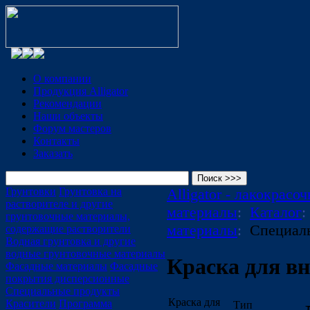
О компании
Продукция Alligator
Рекомендации
Наши объекты
Форум мастеров
Контакты
Заказать
Грунтовки
Грунтовка на
Alligator - лакокрасо
растворителе и другие
материалы
:
Каталог
грунтовочные материалы,
материалы
:
Специал
содержащие растворители
Водная грунтовка и другие
водные грунтовочные материалы
Краска для в
Фасадные материалы
Фасадные
покрытия дисперсионные
Специальные продукты
Краска для
Красители
Программа
Тип