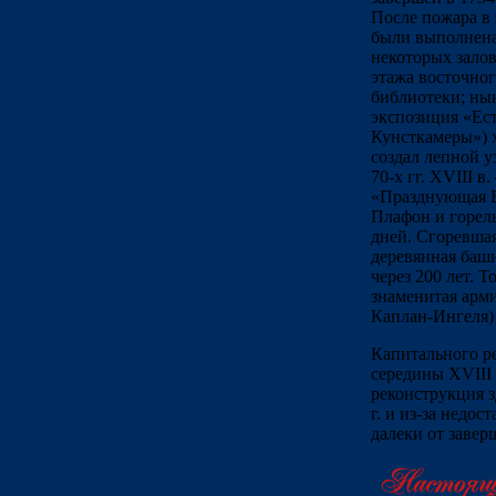
После пожара в 
были выполнена
некоторых залов
этажа восточног
библиотеки; нын
экспозиция «Ес
Кунсткамеры») х
создал лепной у
70-х гг. XVIII в.
«Празднующая Е
Плафон и горел
дней. Сгоревшая
деревянная башн
через 200 лет. 
знаменитая арми
Каплан-Ингеля)
Капитального ре
середины XVIII 
реконструкция 
г. и из-за недо
далеки от завер