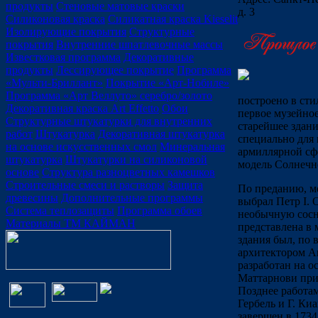
продукты
Стеновые матовые краски
д. 3
Силиконовая краска
Силикатная краска Kieselit
Изолирующие покрытия
Структурные
покрытия
Внутренние шпатлевочные массы
Известковая программа
Декоративные
продукты
Лессирующее покрытие
Программа
«Мульти-Бриллант»
Покрытие «Арт-Нобиле»
Программа «Арт Веллуто» серебро/золото
построено в сти
Декоративная краска Art Effetto
Обои
первое музейное
Структурные штукатурки для внутренних
старейшее здани
работ
Штукатурка
Декоративная штукатурка
специально для 
на основе искусственных смол
Минеральная
армиллярной сф
штукатурка
Штукатурки на силиконовой
модель Солнечн
основе
Структура разноцветных камешков
Строительные смеси и растворы
Защита
По преданию, ме
древесины
Дополнительные программы
выбрал Петр I. 
Система теплозащиты
Программа обоев
необычную сосн
Материалы ТМ КАЙМАН
представлена в 
здания был, по 
архитектором А
разработан на о
Маттарнови при
Позднее работа
Гербель и Г. Ки
завершен в 1734