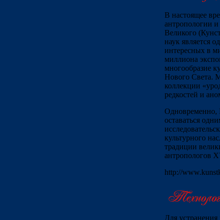
В настоящее вр
антропологии и
Великого (Кунс
наук является о
интересных в м
миллиона экспон
многообразие ку
Нового Света. М
коллекции «уро
редкостей и ано
Одновременно, 
оставаться одн
исследовательс
культурного нас
традиции велик
антропологов X
http://www.kunstk
Для устранения