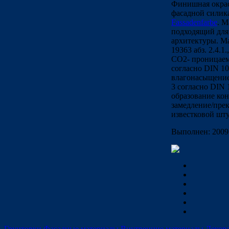
Финишная окрас
фасадной силик
Fassadenfarbe
. М
подходящий для
архитектуры. М
19363 абз. 2.4.1
СО2- проницаемо
согласно DIN 10
влагонасыщением
3 согласно DIN 
образование ко
замедление/пре
известковой шт
Выполнен: 2009 
Грунтовки
Фасадные материалы
Внутренние материалы
Декор