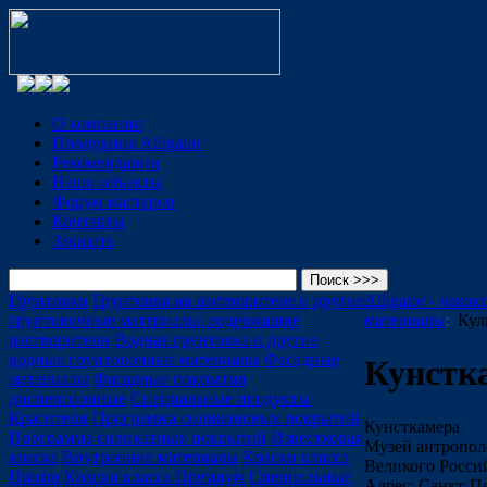
О компании
Продукция Alligator
Рекомендации
Наши объекты
Форум мастеров
Контакты
Заказать
Грунтовки
Грунтовка на растворителе и другие
Alligator - лако
грунтовочные материалы, содержащие
материалы
:
Кул
растворители
Водная грунтовка и другие
водные грунтовочные материалы
Фасадные
Кунстк
материалы
Фасадные покрытия
дисперсионные
Специальные продукты
Красители
Программа силиконовых покрытий
Кунсткамера
Программа силикатных покрытий
Известковая
Музей антропол
краска
Внутренние материалы
Краски класса
Великого Росси
Профи
Краски класса Премиум
Специальные
Адрес: Санкт-Пе