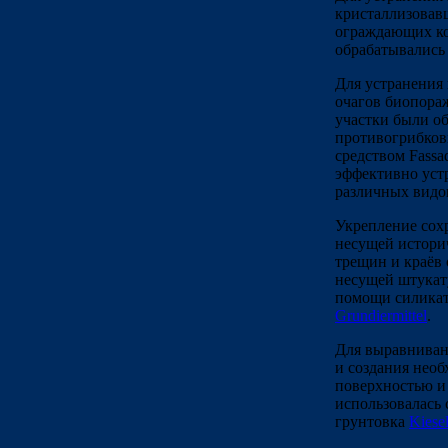
кристаллизовав
ограждающих к
обрабатывалис
Для устранения
очагов биопора
участки были о
противогрибко
средством Fassad
эффективно уст
различных видо
Укрепление сох
несущей истори
трещин и краёв 
несущей штукат
помощи силикат
Grundiermittel
.
Для выравнива
и создания необ
поверхностью и
использовалась
грунтовка
Kiesel