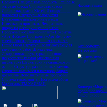
Премиум
Специальные продукты
Стеновые
Часовая Башня
матовые краски
Силиконовая краска
Силикатная краска Kieselit
Изолирующие
покрытия
Структурные покрытия
Внутренние шпатлевочные массы
Известковая программа
Декоративные
продукты
Лессирующее покрытие
Программа «Мульти-Бриллант»
Покрытие
«Арт-Нобиле»
Программа «Арт Веллуто»
серебро/золото
Декоративная краска Art
Effetto
Обои
Структурные штукатурки для
Бизнес-центр
внутренних работ
Штукатурка
Петровский
Декоративная штукатурка на основе
искусственных смол
Минеральная
штукатурка
Штукатурки на силиконовой
основе
Структура разноцветных камешков
Строительные смеси и растворы
Защита
древесины
Дополнительные программы
Система теплозащиты
Программа обоев
Материалы ТМ КАЙМАН
Концерн «Морско
подводное оружие
Гидроприбор»