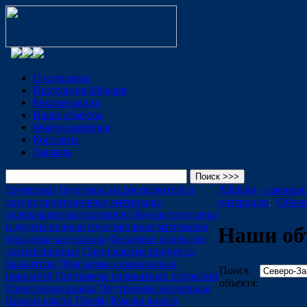
О компании
Продукция Alligator
Рекомендации
Наши объекты
Форум мастеров
Контакты
Заказать
Грунтовки
Грунтовка на растворителе и
Alligator - лакокр
другие грунтовочные материалы,
материалы
:
Объек
содержащие растворители
Водная грунтовка
и другие водные грунтовочные материалы
Наши об
Фасадные материалы
Фасадные покрытия
дисперсионные
Специальные продукты
Красители
Программа силиконовых
Поиск
покрытий
Программа силикатных покрытий
объекта:
Известковая краска
Внутренние материалы
Краски класса Профи
Краски класса