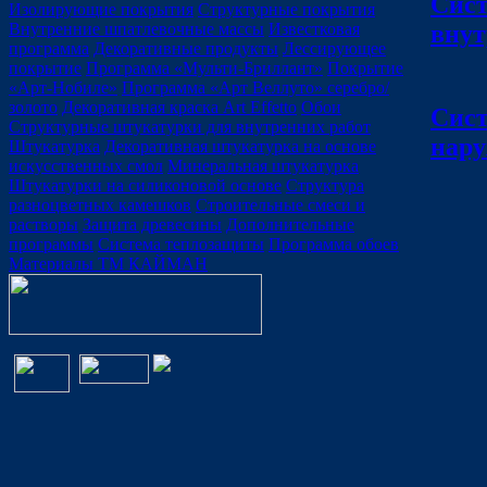
Сис
Изолирующие покрытия
Структурные покрытия
внут
Внутренние шпатлевочные массы
Известковая
программа
Декоративные продукты
Лессирующее
покрытие
Программа «Мульти-Бриллант»
Покрытие
«Арт-Нобиле»
Программа «Арт Веллуто» серебро/
золото
Декоративная краска Art Effetto
Обои
Сис
Структурные штукатурки для внутренних работ
нар
Штукатурка
Декоративная штукатурка на основе
искусственных смол
Минеральная штукатурка
Штукатурки на силиконовой основе
Структура
разноцветных камешков
Строительные смеси и
растворы
Защита древесины
Дополнительные
программы
Система теплозащиты
Программа обоев
Материалы ТМ КАЙМАН