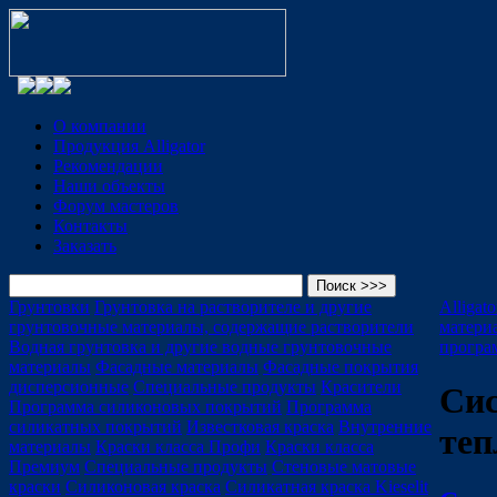
О компании
Продукция Alligator
Рекомендации
Наши объекты
Форум мастеров
Контакты
Заказать
Грунтовки
Грунтовка на растворителе и другие
Alligat
грунтовочные материалы, содержащие растворители
матери
Водная грунтовка и другие водные грунтовочные
програ
материалы
Фасадные материалы
Фасадные покрытия
дисперсионные
Специальные продукты
Красители
Си
Программа силиконовых покрытий
Программа
силикатных покрытий
Известковая краска
Внутренние
те
материалы
Краски класса Профи
Краски класса
Премиум
Специальные продукты
Стеновые матовые
краски
Силиконовая краска
Силикатная краска Kieselit