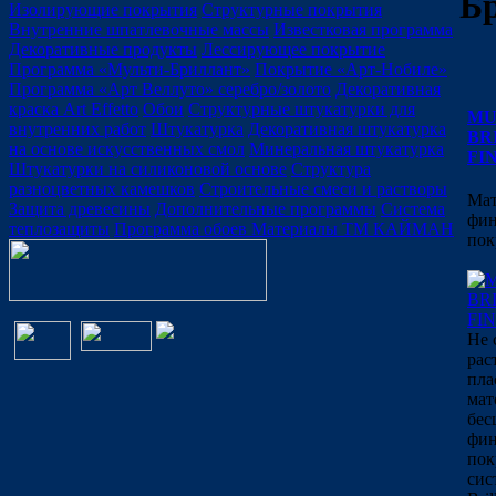
Б
Изолирующие покрытия
Структурные покрытия
Внутренние шпатлевочные массы
Известковая программа
Декоративные продукты
Лессирующее покрытие
Программа «Мульти-Бриллант»
Покрытие «Арт-Нобиле»
Программа «Арт Веллуто» серебро/золото
Декоративная
краска Art Effetto
Обои
Структурные штукатурки для
MU
внутренних работ
Штукатурка
Декоративная штукатурка
BR
на основе искусственных смол
Минеральная штукатурка
FI
Штукатурки на силиконовой основе
Структура
разноцветных камешков
Строительные смеси и растворы
Мат
Защита древесины
Дополнительные программы
Система
фи
теплозащиты
Программа обоев
Материалы ТМ КАЙМАН
пок
Не 
рас
пла
мат
бес
фи
пок
сис