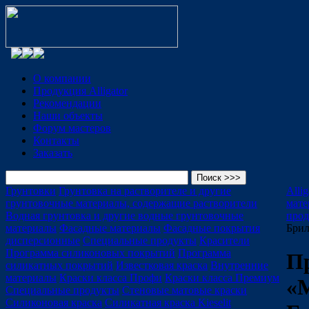
О компании
Продукция Alligator
Рекомендации
Наши объекты
Форум мастеров
Контакты
Заказать
Грунтовки
Грунтовка на растворителе и другие
Alli
грунтовочные материалы, содержащие растворители
мате
Водная грунтовка и другие водные грунтовочные
про
материалы
Фасадные материалы
Фасадные покрытия
Брил
дисперсионные
Специальные продукты
Красители
Программа силиконовых покрытий
Программа
П
силикатных покрытий
Известковая краска
Внутренние
материалы
Краски класса Профи
Краски класса Премиум
«
Специальные продукты
Стеновые матовые краски
Силиконовая краска
Силикатная краска Kieselit