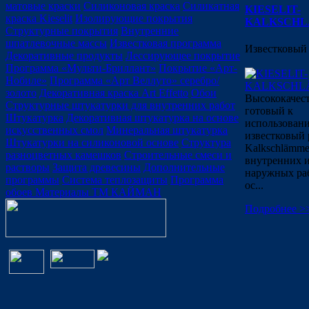
матовые краски
Силиконовая краска
Силикатная
KIESELIT-
краска Kieselit
Изолирующие покрытия
KALKSCH
Структурные покрытия
Внутренние
шпатлевочные массы
Известковая программа
Известковый 
Декоративные продукты
Лессирующее покрытие
Программа «Мульти-Бриллант»
Покрытие «Арт-
Нобиле»
Программа «Арт Веллуто» серебро/
золото
Декоративная краска Art Effetto
Обои
Высококачес
Структурные штукатурки для внутренних работ
готовый к
Штукатурка
Декоративная штукатурка на основе
использован
искусственных смол
Минеральная штукатурка
известковый 
Штукатурки на силиконовой основе
Структура
Kalkschlämme
разноцветных камешков
Строительные смеси и
внутренних 
растворы
Защита древесины
Дополнительные
наружных раб
программы
Система теплозащиты
Программа
ос...
обоев
Материалы ТМ КАЙМАН
Подробнее >