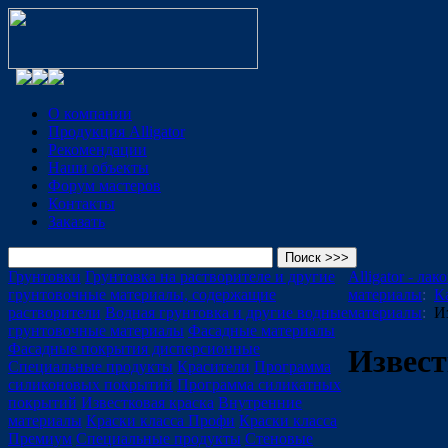
О компании
Продукция Alligator
Рекомендации
Наши объекты
Форум мастеров
Контакты
Заказать
Грунтовки
Грунтовка на растворителе и другие
Alligator - ла
грунтовочные материалы, содержащие
материалы
:
К
растворители
Водная грунтовка и другие водные
материалы
:
И
грунтовочные материалы
Фасадные материалы
Фасадные покрытия дисперсионные
Извест
Специальные продукты
Красители
Программа
силиконовых покрытий
Программа силикатных
покрытий
Известковая краска
Внутренние
материалы
Краски класса Профи
Краски класса
Премиум
Специальные продукты
Стеновые