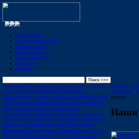
О компании
Продукция Alligator
Рекомендации
Наши объекты
Форум мастеров
Контакты
Заказать
Грунтовки
Грунтовка на растворителе и другие
Alligator - л
грунтовочные материалы, содержащие
материалы
:
растворители
Водная грунтовка и другие водные
регион
грунтовочные материалы
Фасадные материалы
Фасадные покрытия дисперсионные
Наши 
Специальные продукты
Красители
Программа
силиконовых покрытий
Программа силикатных
покрытий
Известковая краска
Внутренние
материалы
Краски класса Профи
Краски класса
Премиум
Специальные продукты
Стеновые