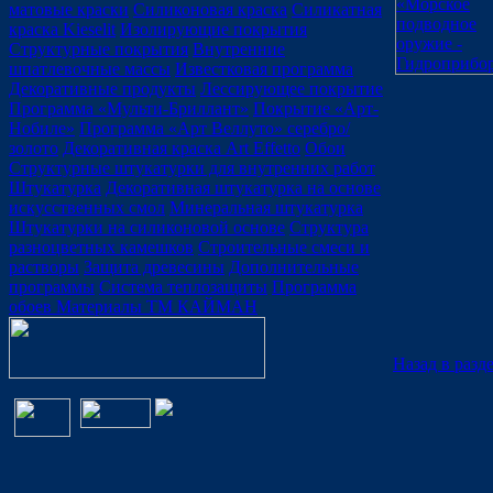
матовые краски
Силиконовая краска
Силикатная
краска Kieselit
Изолирующие покрытия
Структурные покрытия
Внутренние
шпатлевочные массы
Известковая программа
Декоративные продукты
Лессирующее покрытие
Программа «Мульти-Бриллант»
Покрытие «Арт-
Нобиле»
Программа «Арт Веллуто» серебро/
золото
Декоративная краска Art Effetto
Обои
Структурные штукатурки для внутренних работ
Штукатурка
Декоративная штукатурка на основе
искусственных смол
Минеральная штукатурка
Штукатурки на силиконовой основе
Структура
разноцветных камешков
Строительные смеси и
растворы
Защита древесины
Дополнительные
программы
Система теплозащиты
Программа
обоев
Материалы ТМ КАЙМАН
Назад в разд