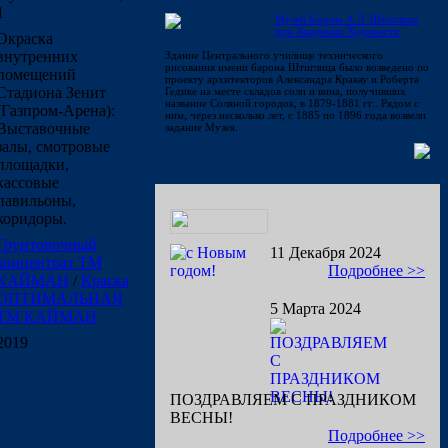
1
Музей барона А.Л. Штиглица
при Академии Художеств
Окраска
внутренних
Здание Центрального училище технического
рисования имени барона Штиглица было возведено по
помещений
проекту архитекторов Александра Кракау и Роберта
Стадиона Зенит
Гедике на месте складов соли и вина, получивших
название Соляной городок, в 1879-1881 гг.. Рядом с
(Газпром-Арена):
ним, через несколько лет, с 1885 по 1896 года возвели
Выставочные
задание Музея.
залы, смотровые
площадки,
кассовые
павильоны,
коридоры.
Грунтовочный
11 Декабря 2024
концентрат ТМ
Подробнее >>
КАЙМАН
/
Краска
ОПТИМАЛЬНАЯ
5 Марта 2024
ТМ КАЙМАН
2019
ПОЗДРАВЛЯЕМ С ПРАЗДНИКОМ
ВЕСНЫ!
Подробнее >>