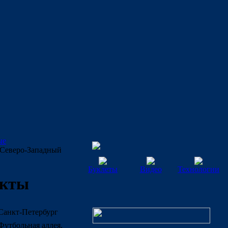
ые
Северо-Западный
Буклеты
Видео
Технологии
екты
Санкт-Петербург
Футбольная аллея,