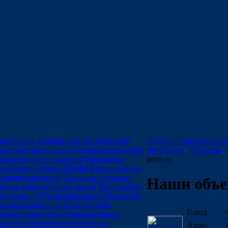
материалы, содержащие растворители
Alligator - лакокрасочн
асадные материалы
Фасадные покрытия
материалы
:
Объекты
:
силиконовых покрытий
Программа
регион
алы
Краски класса Профи
Краски класса
ликоновая краска
Силикатная краска
Наши объ
енние шпатлевочные массы
Известковая
ограмма «Мульти-Бриллант»
Покрытие
ативная краска Art Effetto
Обои
Город
екоративная штукатурка на основе
силиконовой основе
Структура
Адрес