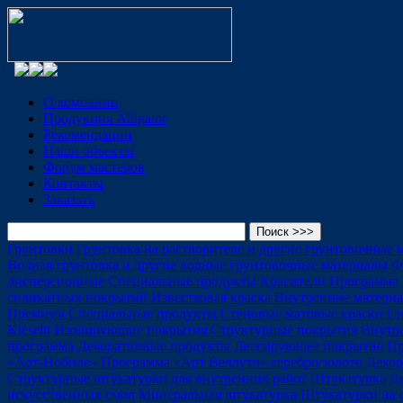
О компании
Продукция Alligator
Рекомендации
Наши объекты
Форум мастеров
Контакты
Заказать
Грунтовки
Грунтовка на растворителе и другие грунтовочные 
Водная грунтовка и другие водные грунтовочные материалы
Ф
дисперсионные
Специальные продукты
Красители
Программа 
силикатных покрытий
Известковая краска
Внутренние матери
Премиум
Специальные продукты
Стеновые матовые краски
Си
Kieselit
Изолирующие покрытия
Структурные покрытия
Внутр
программа
Декоративные продукты
Лессирующее покрытие
Пр
«Арт-Нобиле»
Программа «Арт Веллуто» серебро/золото
Декор
Структурные штукатурки для внутренних работ
Штукатурка
Д
искусственных смол
Минеральная штукатурка
Штукатурки на 