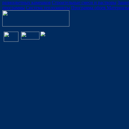
разноцветных камешков
Строительные смеси и растворы
Защит
программы
Система теплозащиты
Программа обоев
Материа