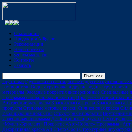
О компании
Продукция Alligator
Рекомендации
Наши объекты
Форум мастеров
Контакты
Заказать
Грунтовки
Грунтовка на растворителе и другие грунтовочные
растворители
Водная грунтовка и другие водные грунтовочны
материалы
Фасадные покрытия дисперсионные
Специальные 
Программа силиконовых покрытий
Программа силикатных по
Внутренние материалы
Краски класса Профи
Краски класса П
продукты
Стеновые матовые краски
Силиконовая краска
Силик
Изолирующие покрытия
Структурные покрытия
Внутренние ш
Известковая программа
Декоративные продукты
Лессирующее 
«Мульти-Бриллант»
Покрытие «Арт-Нобиле»
Программа «Арт 
Декоративная краска Art Effetto
Обои
Структурные штукатурки 