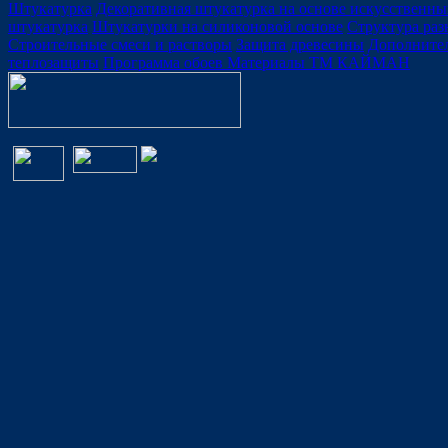
Штукатурка
Декоративная штукатурка на основе искусственны
штукатурка
Штукатурки на силиконовой основе
Структура ра
Строительные смеси и растворы
Защита древесины
Дополните
теплозащиты
Программа обоев
Материалы ТМ КАЙМАН