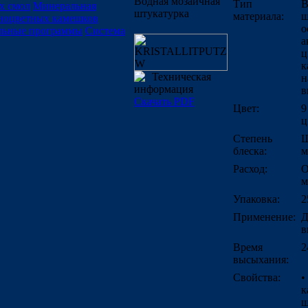
Водная мозаичная
Тип
В
х смол
Минеральная
штукатурка
материала:
ш
зноцветных камешков
о
льные программы
Система
а
ц
к
Техническая
н
информация
в
Скачать PDF
Цвет:
9
ц
Степень
Ш
блеска:
м
Расход:
О
м
Упаковка:
2
Применение:
Д
в
Время
2
высыхания:
Свойства:
•
к
ш