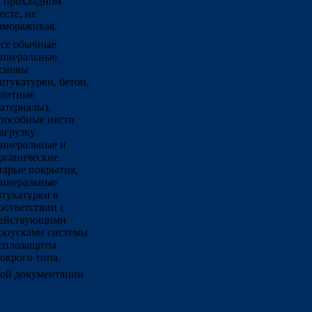
 прохладном
есте, не
амораживая.
се обычные
инеральные
сновы
штукатурки, бетон,
литные
атериалы),
пособные нести
агрузку
инеральные и
рганические
тарые покрытия,
инеральные
тукатурки в
оответствии с
ействующими
опусками системы
еплозащиты
окрого типа.
кой документации