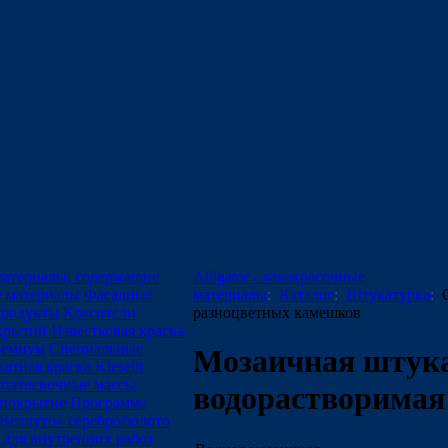
 материалы, содержащие
Alligator - лакокрасочные
е материалы
Фасадные
материалы
:
Каталог
:
Штукатурка
:
продукты
Красители
разноцветных камешков
крытий
Известковая краска
ремиум
Специальные
Мозаичная штука
атная краска Kieselit
патлевочные массы
водорастворимая
покрытие
Программа
Веллуто» серебро/золото
для внутренних работ