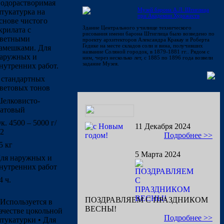
одорастворимая
Музей барона А.Л. Штиглица
тукатурка на
при Академии Художеств
снове чистого
Здание Центрального училище технического
крилата с
рисования имени барона Штиглица было возведено по
ветными
проекту архитекторов Александра Кракау и Роберта
Гедике на месте складов соли и вина, получивших
амешками. Для
название Соляной городок, в 1879-1881 гг.. Рядом с
аружных и
ним, через несколько лет, с 1885 по 1896 года возвели
задание Музея.
нутренних работ.
 стандартных
ветовых тонов
елковисто-
атовый
к. 4500 – 5000 г/
11 Декабря 2024
2
Подробнее >>
5 кг
5 Марта 2024
ля наружных и
нутренних работ
4 ч.
ПОЗДРАВЛЯЕМ С ПРАЗДНИКОМ
 Используется в
ВЕСНЫ!
ачестве цокольной
Подробнее >>
тукатурки • Для