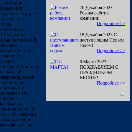
екоративного
26 Декабря 2023
формления
Режим работы
наружи и внутри •
компании
одходит для
Подробнее >>
истем
еплозащиты
LLFAtherm •
18 Декабря 2023
С
азбавляется водой
наступающим Новым
 Высокая
годом!
огодостойкость •
Подробнее >>
е желтеет •
ысокая
6 Марта 2023
зносоустойчивость
ПОЗДРАВЛЯЕМ С
 С высокой
ПРАЗДНИКОМ
иффундирующей
ВЕСНЫ!
пособностью •
Подробнее >>
еликолепно
аносится • Не
орючий •
аксимальная
еличина зерна: ок.
 мм • Не содержит
астворителей и
ластификаторов