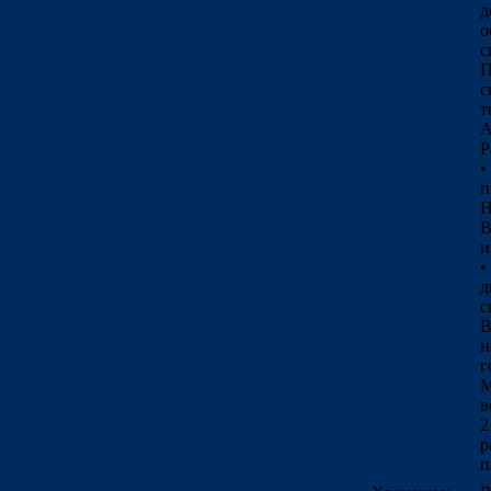
д
о
с
П
с
т
A
Р
•
п
Н
В
и
•
д
с
В
н
г
М
в
2
р
п