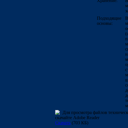
Хранение:
В
м
з
Подходящие
В
основы:
м
о
(
п
м
с
н
м
о
с
м
ш
с
д
д
т
м
Для просмотра файлов техничес
скачайте Adobe Reader
Скачать
(703 КБ)