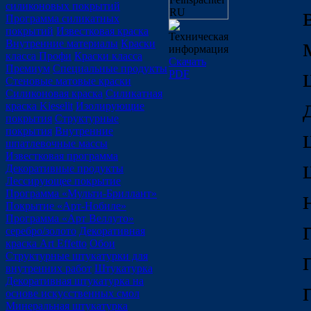
силиконовых покрытий
Программа силикатных
покрытий
Известковая краска
Техническая
Внутренние материалы
Краски
информация
класса Профи
Краски класса
Скачать
Премиум
Специальные продукты
PDF
Стеновые матовые краски
Силиконовая краска
Силикатная
краска Kieselit
Изолирующие
покрытия
Структурные
покрытия
Внутренние
шпатлевочные массы
Известковая программа
Декоративные продукты
Лессирующее покрытие
Программа «Мульти-Бриллант»
Покрытие «Арт-Нобиле»
Программа «Арт Веллуто»
серебро/золото
Декоративная
краска Art Effetto
Обои
Структурные штукатурки для
внутренних работ
Штукатурка
Декоративная штукатурка на
основе искусственных смол
Минеральная штукатурка