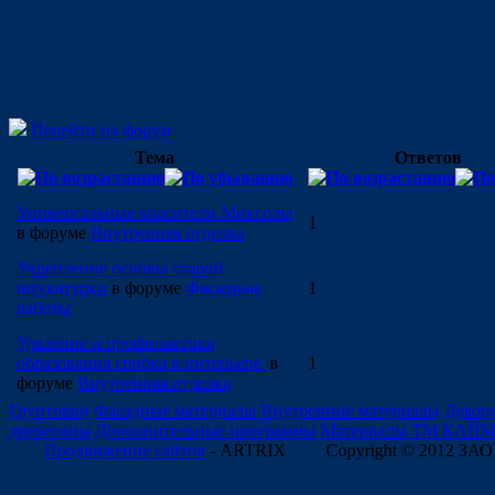
Перейти на форум
Тема
Ответов
Универсальные красители Миксолы
1
в форуме
Внутренняя отделка
Укрепление основы старой
штукатурки
в форуме
Фасадные
1
работы
Удаление и профилактика
образования грибка в интерьере.
в
1
форуме
Внутренняя отделка
Грунтовки
Фасадные материалы
Внутренние материалы
Декор
древесины
Дополнительные программы
Материалы ТМ КАЙ
Продвижение сайтов
- ARTRIX
Copyright © 2012 ЗАО