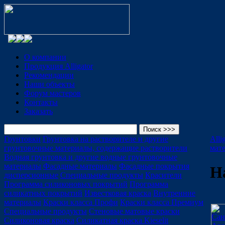
О компании
Продукция Alligator
Рекомендации
Наши объекты
Форум мастеров
Контакты
Заказать
Грунтовки
Грунтовка на растворителе и другие
Alli
грунтовочные материалы, содержащие растворители
мат
Водная грунтовка и другие водные грунтовочные
материалы
Фасадные материалы
Фасадные покрытия
Н
дисперсионные
Специальные продукты
Красители
Программа силиконовых покрытий
Программа
силикатных покрытий
Известковая краска
Внутренние
материалы
Краски класса Профи
Краски класса Премиум
Специальные продукты
Стеновые матовые краски
Силиконовая краска
Силикатная краска Kieselit