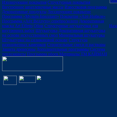
Изолирующие покрытия
Структурные покрытия
Внутренние шпатлевочные массы
Известковая программа
Декоративные продукты
Лессирующее покрытие
Программа «Мульти-Бриллант»
Покрытие «Арт-Нобиле»
Программа «Арт Веллуто» серебро/золото
Декоративная
Наза
краска Art Effetto
Обои
Структурные штукатурки для
внутренних работ
Штукатурка
Декоративная штукатурка
на основе искусственных смол
Минеральная штукатурка
Штукатурки на силиконовой основе
Структура
разноцветных камешков
Строительные смеси и растворы
Защита древесины
Дополнительные программы
Система
теплозащиты
Программа обоев
Материалы ТМ КАЙМАН