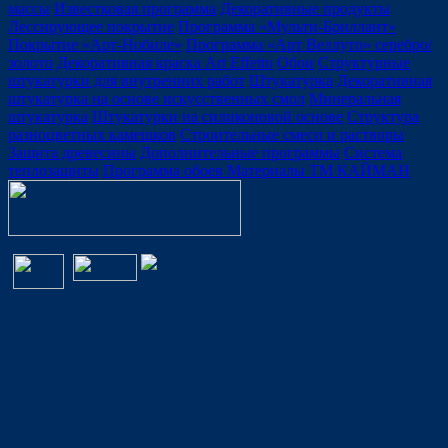
массы
Известковая программа
Декоративные продукты
Лессирующее покрытие
Программа «Мульти-Бриллант»
Покрытие «Арт-Нобиле»
Программа «Арт Веллуто» серебро/
золото
Декоративная краска Art Effetto
Обои
Структурные
штукатурки для внутренних работ
Штукатурка
Декоративная
штукатурка на основе искусственных смол
Минеральная
штукатурка
Штукатурки на силиконовой основе
Структура
разноцветных камешков
Строительные смеси и растворы
Защита древесины
Дополнительные программы
Система
теплозащиты
Программа обоев
Материалы ТМ КАЙМАН