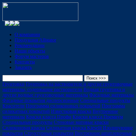
О компании
Продукция Alligator
Рекомендации
Наши объекты
Форум мастеров
Контакты
Заказать
Грунтовки
Грунтовка на растворителе и другие грунтовочные
материалы, содержащие растворители
Водная грунтовка и
другие водные грунтовочные материалы
Фасадные материалы
Фасадные покрытия дисперсионные
Специальные продукты
Красители
Программа силиконовых покрытий
Программа
силикатных покрытий
Известковая краска
Внутренние
материалы
Краски класса Профи
Краски класса Премиум
Специальные продукты
Стеновые матовые краски
Силиконовая краска
Силикатная краска Kieselit
Изолирующие
покрытия
Структурные покрытия
Внутренние шпатлевочные