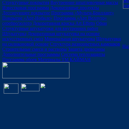
Структурные покрытия
Внутренние шпатлевочные массы
Известковая программа
Декоративные продукты
Лессирующее покрытие
Программа «Мульти-Бриллант»
Покрытие «Арт-Нобиле»
Программа «Арт Веллуто»
серебро/золото
Декоративная краска Art Effetto
Обои
Структурные штукатурки для внутренних работ
Штукатурка
Декоративная штукатурка на основе
искусственных смол
Минеральная штукатурка
Штукатурки
на силиконовой основе
Структура разноцветных камешков
Наз
Строительные смеси и растворы
Защита древесины
Дополнительные программы
Система теплозащиты
Программа обоев
Материалы ТМ КАЙМАН