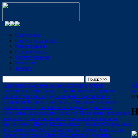
О компании
Продукция Alligator
Рекомендации
Наши объекты
Форум мастеров
Контакты
Заказать
Грунтовки
Грунтовка на растворителе и другие
All
грунтовочные материалы, содержащие растворители
ма
Водная грунтовка и другие водные грунтовочные
За
материалы
Фасадные материалы
Фасадные покрытия
дисперсионные
Специальные продукты
Красители
Н
Программа силиконовых покрытий
Программа силикатных
покрытий
Известковая краска
Внутренние материалы
Краски класса Профи
Краски класса Премиум
Специальные
продукты
Стеновые матовые краски
Силиконовая краска
Силикатная краска Kieselit
Изолирующие покрытия