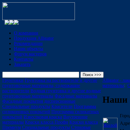
О компании
Продукция Alligator
Рекомендации
Наши объекты
Форум мастеров
Контакты
Заказать
Грунтовки
Грунтовка на растворителе и другие
Alligator - л
грунтовочные материалы, содержащие
материалы
:
О
растворители
Водная грунтовка и другие водные
грунтовочные материалы
Фасадные материалы
Наши 
Фасадные покрытия дисперсионные
Специальные продукты
Красители
Программа
силиконовых покрытий
Программа силикатных
Горо
покрытий
Известковая краска
Внутренние
материалы
Краски класса Профи
Краски класса
Адре
Премиум
Специальные продукты
Стеновые