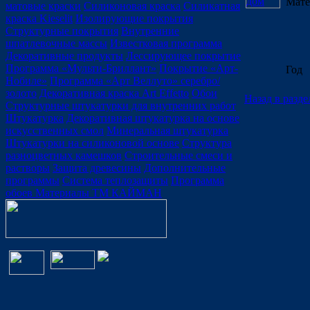
Мате
матовые краски
Силиконовая краска
Силикатная
краска Kieselit
Изолирующие покрытия
Структурные покрытия
Внутренние
шпатлевочные массы
Известковая программа
Декоративные продукты
Лессирующее покрытие
Программа «Мульти-Бриллант»
Покрытие «Арт-
Год
Нобиле»
Программа «Арт Веллуто» серебро/
золото
Декоративная краска Art Effetto
Обои
Назад в разде
Структурные штукатурки для внутренних работ
Штукатурка
Декоративная штукатурка на основе
искусственных смол
Минеральная штукатурка
Штукатурки на силиконовой основе
Структура
разноцветных камешков
Строительные смеси и
растворы
Защита древесины
Дополнительные
программы
Система теплозащиты
Программа
обоев
Материалы ТМ КАЙМАН