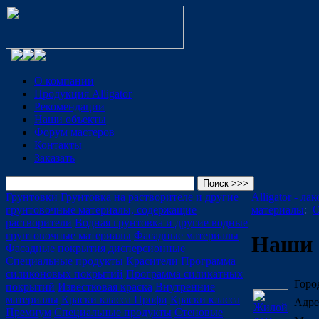
О компании
Продукция Alligator
Рекомендации
Наши объекты
Форум мастеров
Контакты
Заказать
Грунтовки
Грунтовка на растворителе и другие
Alligator - л
грунтовочные материалы, содержащие
материалы
:
О
растворители
Водная грунтовка и другие водные
грунтовочные материалы
Фасадные материалы
Наши 
Фасадные покрытия дисперсионные
Специальные продукты
Красители
Программа
силиконовых покрытий
Программа силикатных
Горо
покрытий
Известковая краска
Внутренние
материалы
Краски класса Профи
Краски класса
Адре
Премиум
Специальные продукты
Стеновые