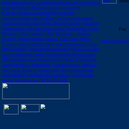
Мате
матовые краски
Силиконовая краска
Силикатная
краска Kieselit
Изолирующие покрытия
Структурные покрытия
Внутренние
шпатлевочные массы
Известковая программа
Декоративные продукты
Лессирующее покрытие
Программа «Мульти-Бриллант»
Покрытие «Арт-
Год
Нобиле»
Программа «Арт Веллуто» серебро/
золото
Декоративная краска Art Effetto
Обои
Назад в разде
Структурные штукатурки для внутренних работ
Штукатурка
Декоративная штукатурка на основе
искусственных смол
Минеральная штукатурка
Штукатурки на силиконовой основе
Структура
разноцветных камешков
Строительные смеси и
растворы
Защита древесины
Дополнительные
программы
Система теплозащиты
Программа
обоев
Материалы ТМ КАЙМАН